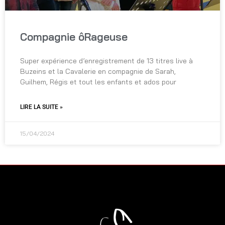
Compagnie ôRageuse
Super expérience d’enregistrement de 13 titres live à
Buzeins et la Cavalerie en compagnie de Sarah,
Guilhem, Régis et tout les enfants et ados pour
LIRE LA SUITE »
15/04/2024